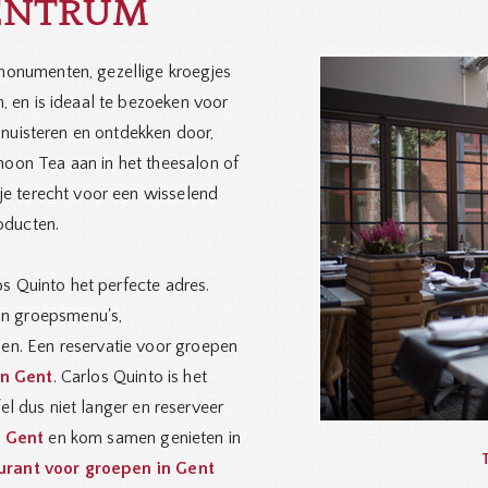
CENTRUM
 monumenten, gezellige kroegjes
n, en is ideaal te bezoeken voor
snuisteren en ontdekken door,
noon Tea aan in het theesalon of
 je terecht voor een wisselend
oducten.
os Quinto het perfecte adres.
an groepsmenu's,
den. Een reservatie voor groepen
in Gent
. Carlos Quinto is het
jfel dus niet langer en reserveer
n Gent
en kom samen genieten in
urant voor groepen in Gent