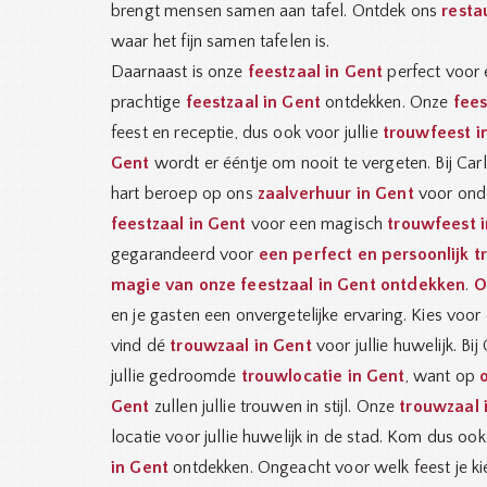
brengt mensen samen aan tafel. Ontdek ons
resta
waar het fijn samen tafelen is.
Daarnaast is onze
feestzaal in Gent
perfect voor 
prachtige
feestzaal in Gent
ontdekken. Onze
fees
feest en receptie, dus ook voor jullie
trouwfeest i
Gent
wordt er ééntje om nooit te vergeten. Bij Car
hart beroep op ons
zaalverhuur in Gent
voor ond
feestzaal in Gent
voor een magisch
trouwfeest 
gegarandeerd voor
een perfect en persoonlijk 
magie van onze feestzaal in Gent ontdekken
.
O
en je gasten een onvergetelijke ervaring. Kies voo
vind dé
trouwzaal in Gent
voor jullie huwelijk. Bij
jullie gedroomde
trouwlocatie in Gent
, want op
Gent
zullen jullie trouwen in stijl. Onze
trouwzaal 
locatie voor jullie huwelijk in de stad. Kom dus oo
in Gent
ontdekken. Ongeacht voor welk feest je ki