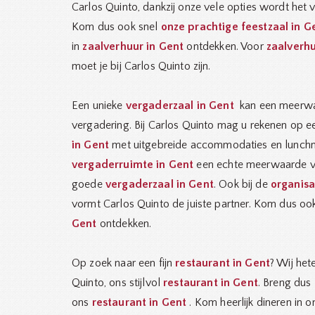
Carlos Quinto, dankzij onze vele opties wordt het v
Kom dus ook snel
onze prachtige feestzaal in G
in
zaalverhuur in Gent
ontdekken. Voor
zaalverhu
moet je bij Carlos Quinto zijn.
Een unieke
vergaderzaal in Gent
kan een meerwa
vergadering. Bij Carlos Quinto mag u rekenen op e
in Gent
met uitgebreide accommodaties en lunchm
vergaderruimte in Gent
een echte meerwaarde v
goede
vergaderzaal in Gent
. Ook bij de
organisa
vormt Carlos Quinto de juiste partner. Kom dus oo
Gent
ontdekken.
Op zoek naar een fijn
restaurant in Gent
? Wij het
Quinto, ons stijlvol
restaurant in Gent
. Breng dus
ons
restaurant in Gent
. Kom heerlijk dineren in 