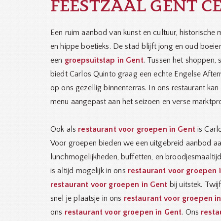
FEESTZAAL GENT 
Een ruim aanbod van kunst en cultuur, historische
en hippe boetieks. De stad blijft jong en oud boeie
een
groepsuitstap in Gent
. Tussen het shoppen, 
biedt Carlos Quinto graag een echte Engelse After
op ons gezellig binnenterras. In ons restaurant kan
menu aangepast aan het seizoen en verse marktpr
Ook als
restaurant voor groepen in Gent
is Carl
Voor groepen bieden we een uitgebreid aanbod a
lunchmogelijkheden, buffetten, en broodjesmaaltij
is altijd mogelijk in ons
restaurant voor groepen 
restaurant voor groepen in Gent
bij uitstek. Twi
snel je plaatsje in ons
restaurant voor groepen i
ons
restaurant voor groepen in Gent
. Ons
resta