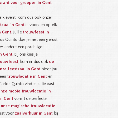
urant voor groepen in Gent
elk event. Kom dus ook onze
tzaal in Gent
is voorzien op elk
n Gent
. Jullie
trouwfeest in
los Quinto doe je met een gerust
er andere een prachtige
in Gent
. Bij ons kies je
trouwfeest
, kom er dus ook
de
nze feestzaal in Gent
biedt jou
r een
trouwlocatie in Gent
en
 Carlos Quinto vinden jullie vast
onze mooie trouwlocatie in
in Gent
vormt de perfecte
k
onze magische trouwlocatie
est voor
zaalverhuur in Gent
bij