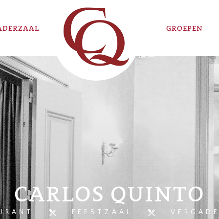
ADERZAAL
GROEPEN
CARLOS QUINTO
URANT
FEESTZAAL
VERGAD