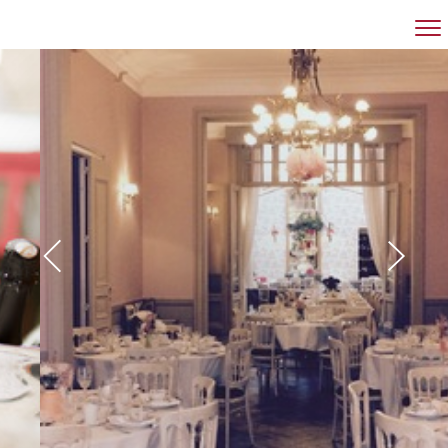
RESTAURANT
FEESTZAAL
VERGADERZAAL
GROEPEN
CONTACT