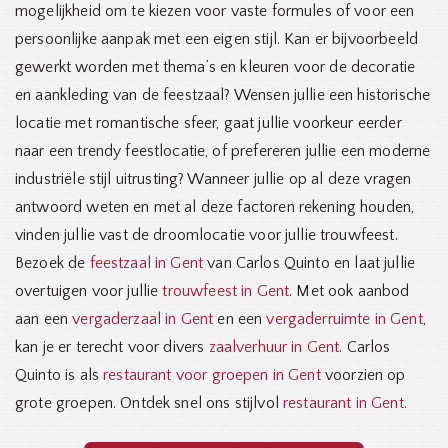
mogelijkheid om te kiezen voor vaste formules of voor een
persoonlijke aanpak met een eigen stijl. Kan er bijvoorbeeld
gewerkt worden met thema’s en kleuren voor de decoratie
en aankleding van de feestzaal? Wensen jullie een historische
locatie met romantische sfeer, gaat jullie voorkeur eerder
naar een trendy feestlocatie, of prefereren jullie een moderne
industriële stijl uitrusting? Wanneer jullie op al deze vragen
antwoord weten en met al deze factoren rekening houden,
vinden jullie vast de droomlocatie voor jullie trouwfeest.
Bezoek de
feestzaal in Gent
van Carlos Quinto en laat jullie
overtuigen voor jullie
trouwfeest in Gent
. Met ook aanbod
aan een
vergaderzaal in Gent
en een
vergaderruimte in Gent
,
kan je er terecht voor divers
zaalverhuur in Gent
. Carlos
Quinto is als
restaurant voor groepen in Gent
voorzien op
grote groepen. Ontdek snel ons stijlvol
restaurant in Gent
.