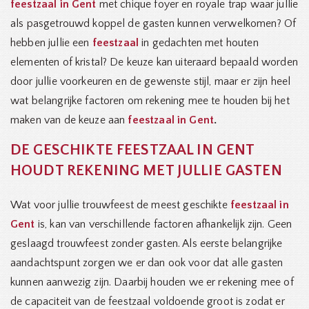
feestzaal in Gent
met chique foyer en royale trap waar jullie
als pasgetrouwd koppel de gasten kunnen verwelkomen? Of
hebben jullie een
feestzaal
in gedachten met houten
elementen of kristal? De keuze kan uiteraard bepaald worden
door jullie voorkeuren en de gewenste stijl, maar er zijn heel
wat belangrijke factoren om rekening mee te houden bij het
maken van de keuze aan
feestzaal in Gent
.
DE GESCHIKTE FEESTZAAL IN GENT
HOUDT REKENING MET JULLIE GASTEN
Wat voor jullie trouwfeest de meest geschikte
feestzaal in
Gent
is, kan van verschillende factoren afhankelijk zijn. Geen
geslaagd trouwfeest zonder gasten. Als eerste belangrijke
aandachtspunt zorgen we er dan ook voor dat alle gasten
kunnen aanwezig zijn. Daarbij houden we er rekening mee of
de capaciteit van de feestzaal voldoende groot is zodat er