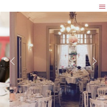
RESTAURANT
FEESTZAAL
VERGADERZAAL
GROEPEN
CONTACT