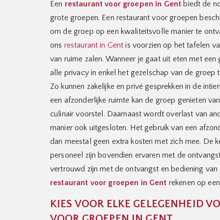
Een
restaurant voor groepen in Gent
biedt de no
grote groepen. Een restaurant voor groepen beschi
om de groep op een kwaliteitsvolle manier te on
ons
restaurant in Gent
is voorzien op het tafelen 
van ruime zalen. Wanneer je gaat uit eten met een 
alle privacy in enkel het gezelschap van de groep t
Zo kunnen zakelijke en privé gesprekken in de intie
een afzonderlijke ruimte kan de groep genieten va
culinair voorstel. Daarnaast wordt overlast van a
manier ook uitgesloten. Het gebruik van een afzonde
dan meestal geen extra kosten met zich mee. De k
personeel zijn bovendien ervaren met de ontvangs
vertrouwd zijn met de ontvangst en bediening van 
restaurant voor groepen in Gent
rekenen op een 
KIES VOOR ELKE GELEGENHEID V
VOOR GROEPEN IN GENT