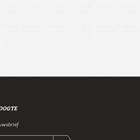
HOOGTE
euwsbrief