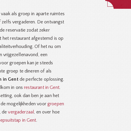
vaak als groep in aparte ruimtes
of zelfs vergaderen. De ontvangst
e reservatie zodat zeker
t het restaurant afgestemd is op
aliteitverhouding. Of het nu om
an vrijgezellenavond, een
 voor groepen kan je steeds
e groep te dineren of als
n in Gent
de perfecte oplossing.
elkom in ons
restaurant in Gent
.
setting, ook dan ben je aan het
l de mogelijkheden voor
groepen
, de
vergaderzaal
, en over hoe
epsuitstap in Gent
.