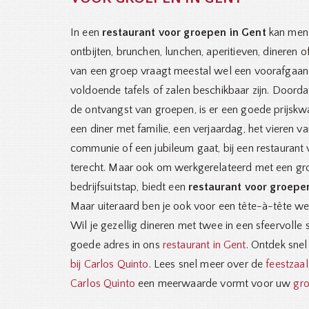
In een
restaurant voor groepen in Gent
kan men 
ontbijten, brunchen, lunchen, aperitieven, dineren 
van een groep vraagt meestal wel een voorafgaand
voldoende tafels of zalen beschikbaar zijn. Doorda
de ontvangst van groepen, is er een goede prijskw
een diner met familie, een verjaardag, het vieren v
communie of een jubileum gaat, bij een restaurant
terecht. Maar ook om werkgerelateerd met een grot
bedrijfsuitstap, biedt een
restaurant voor groepe
Maar uiteraard ben je ook voor een tête-à-tête w
Wil je gezellig dineren met twee in een sfeervolle 
goede adres in ons
restaurant in Gent
. Ontdek sne
bij Carlos Quinto
. Lees snel meer over de
feestzaal
Carlos Quinto
een meerwaarde vormt voor uw
gro